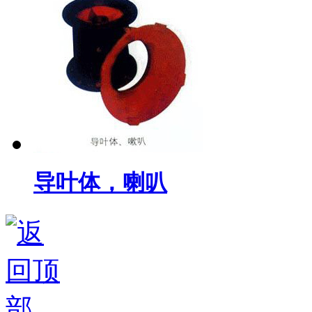
导叶体，喇叭