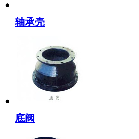
轴承壳
底阀