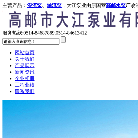
主营产品：
混流泵
、
轴流泵
，大江泵业由原国营
高邮水泵
厂改
服务热线:
0514-84687869,0514-84613412
网站首页
关于我们
产品展示
新闻资讯
企业相册
工程业绩
联系我们