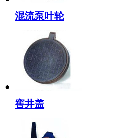
混流泵叶轮
窖井盖