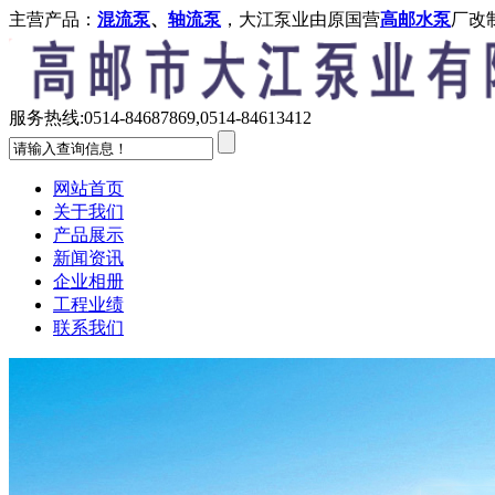
主营产品：
混流泵
、
轴流泵
，大江泵业由原国营
高邮水泵
厂改
服务热线:
0514-84687869,0514-84613412
网站首页
关于我们
产品展示
新闻资讯
企业相册
工程业绩
联系我们