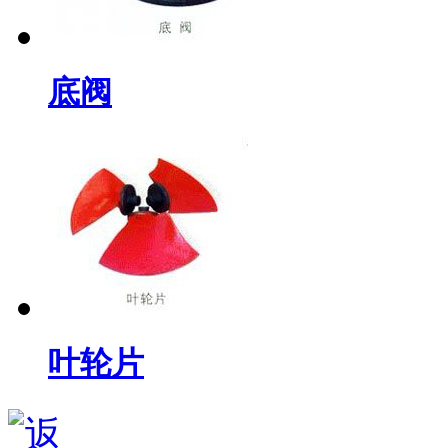
底阀
叶轮片