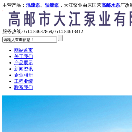
主营产品：
混流泵
、
轴流泵
，大江泵业由原国营
高邮水泵
厂改
服务热线:
0514-84687869,0514-84613412
网站首页
关于我们
产品展示
新闻资讯
企业相册
工程业绩
联系我们