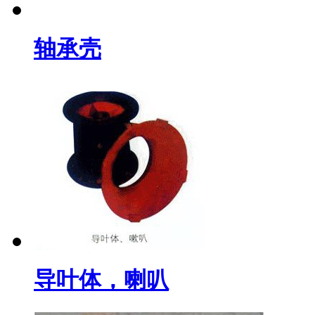
轴承壳
导叶体，喇叭